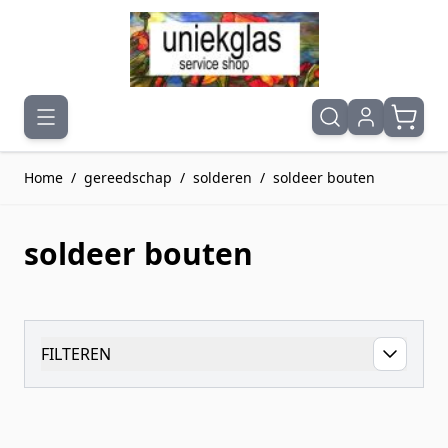
Ga naar de inhoud
Home
/
gereedschap
/
solderen
/
soldeer bouten
soldeer bouten
FILTEREN