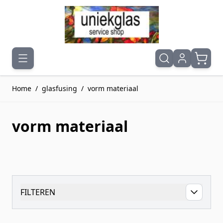
Ga naar de inhoud
Home
/
glasfusing
/
vorm materiaal
vorm materiaal
FILTEREN