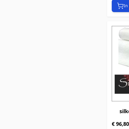
In
sil
€ 96,80