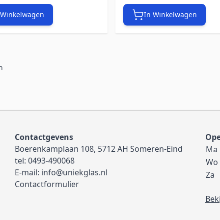
 Winkelwagen
In Winkelwagen
n
Contactgevens
Ope
Boerenkamplaan 108, 5712 AH Someren-Eind
Ma
tel:
0493-490068
Wo
E-mail:
info@uniekglas.nl
Za
Contactformulier
Bek