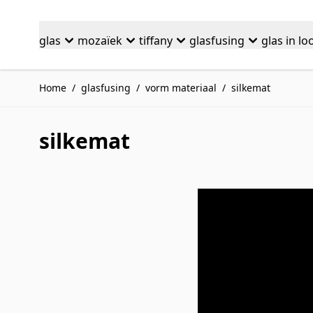
Ga naar de inhoud
glas
mozaïek
tiffany
glasfusing
glas in lo
Home
/
glasfusing
/
vorm materiaal
/
silkemat
silkemat