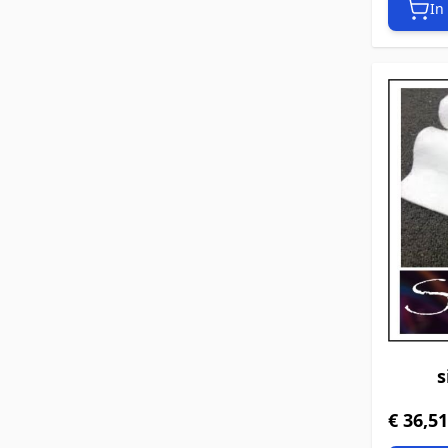
In
s
€ 36,51