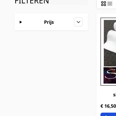
FILTEREN
an naar productlijst
filter
Prijs
s
€ 16,50