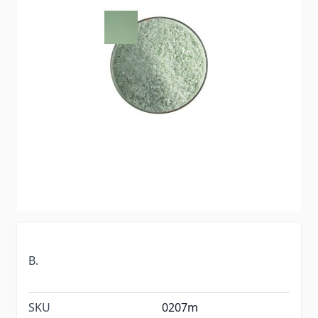
B.
SKU
0207m