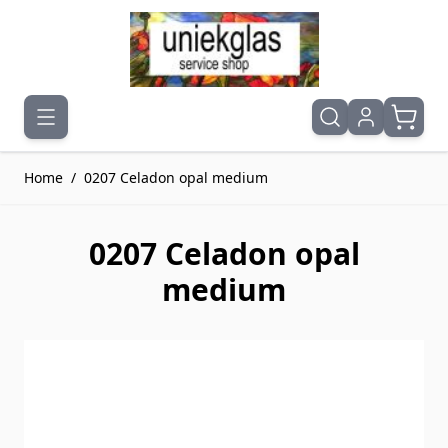
Ga naar de inhoud
Home
/
0207 Celadon opal medium
0207 Celadon opal
medium
Druk om carrousel over te slaan