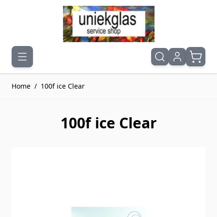
Ga naar de inhoud
Home
/
100f ice Clear
100f ice Clear
Druk om carrousel over te slaan