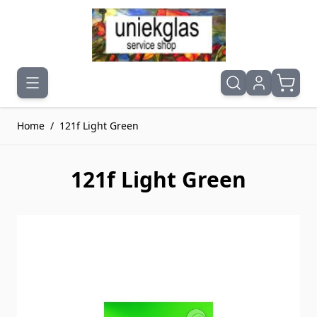
Ga naar de inhoud
Home
/
121f Light Green
121f Light Green
Druk om carrousel over te slaan