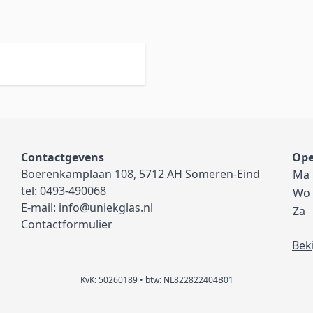
Contactgevens
Ope
Boerenkamplaan 108, 5712 AH Someren-Eind
Ma
tel:
0493-490068
Wo
E-mail:
info@uniekglas.nl
Za
Contactformulier
Bek
KvK: 50260189 • btw: NL822822404B01