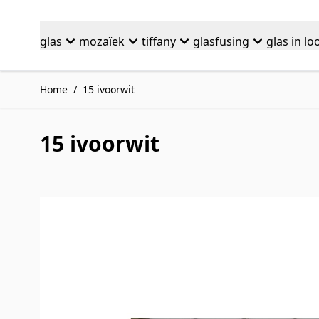
Ga naar de inhoud
glas
mozaïek
tiffany
glasfusing
glas in lo
Home
/
15 ivoorwit
15 ivoorwit
Druk om carrousel over te slaan