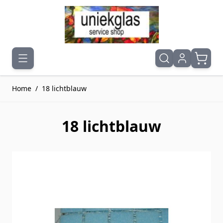
Ga naar de inhoud
Home
/
18 lichtblauw
18 lichtblauw
Druk om carrousel over te slaan