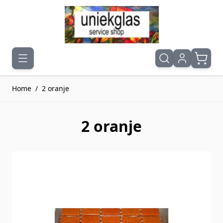
Ga naar de inhoud
Home
/
2 oranje
2 oranje
Druk om carrousel over te slaan