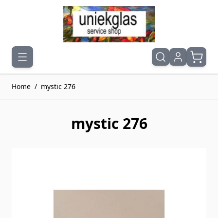
Ga naar de inhoud
Home
/
mystic 276
mystic 276
Druk om carrousel over te slaan