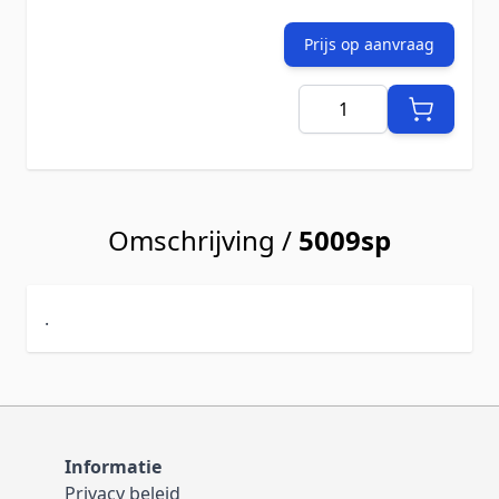
Prijs op aanvraag
Aantal
Omschrijving /
5009sp
.
Informatie
Privacy beleid