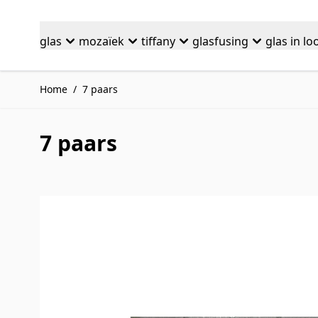
Ga naar de inhoud
glas
mozaïek
tiffany
glasfusing
glas in lo
Home
/
7 paars
7 paars
Druk om carrousel over te slaan