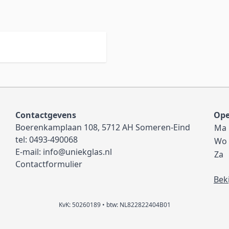
Contactgevens
Ope
Boerenkamplaan 108, 5712 AH Someren-Eind
Ma
tel:
0493-490068
Wo
E-mail:
info@uniekglas.nl
Za
Contactformulier
Bek
KvK: 50260189 • btw: NL822822404B01