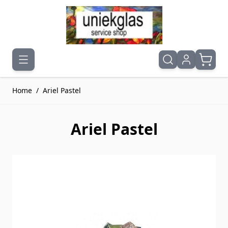
Ga naar de inhoud
Home
/
Ariel Pastel
Ariel Pastel
Druk om carrousel over te slaan