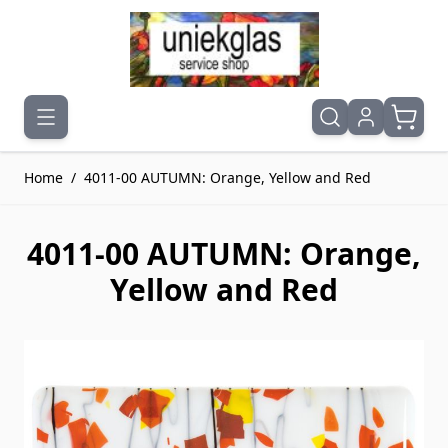
Ga naar de inhoud
Home
/
4011-00 AUTUMN: Orange, Yellow and Red
4011-00 AUTUMN: Orange,
Yellow and Red
Druk om carrousel over te slaan