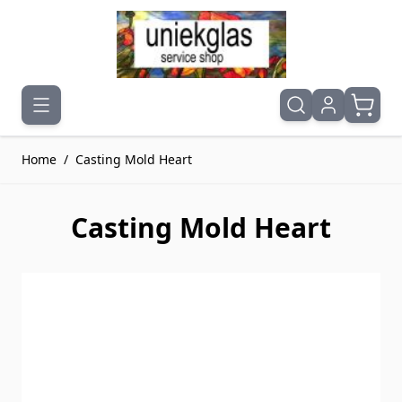
Ga naar de inhoud
Home
/
Casting Mold Heart
Casting Mold Heart
Druk om carrousel over te slaan