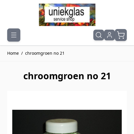
Ga naar de inhoud
Home
/
chroomgroen no 21
chroomgroen no 21
Druk om carrousel over te slaan