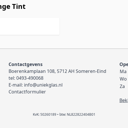
nge Tint
Contactgevens
Ope
Boerenkamplaan 108, 5712 AH Someren-Eind
Ma
tel:
0493-490068
Wo
E-mail:
info@uniekglas.nl
Za
Contactformulier
Bek
KvK: 50260189 • btw: NL822822404B01