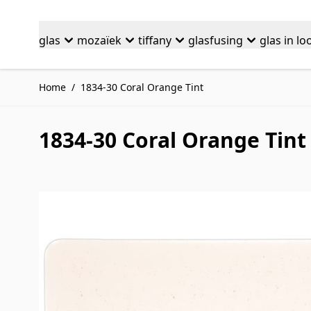
Ga naar de inhoud
glas
mozaïek
tiffany
glasfusing
glas in lo
Home
/
1834-30 Coral Orange Tint
1834-30 Coral Orange Tint
Druk om carrousel over te slaan