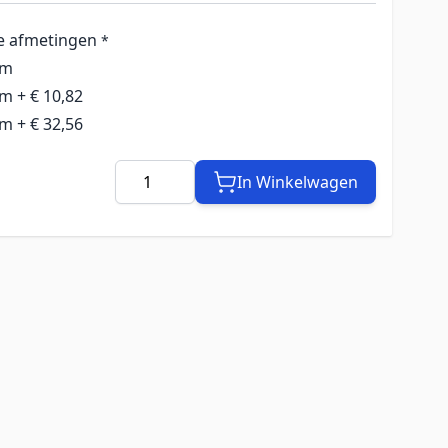
e afmetingen
*
cm
cm
+
€ 10,82
cm
+
€ 32,56
Aantal
In Winkelwagen