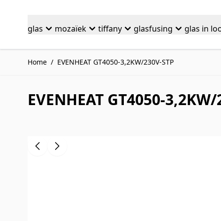
Ga naar de inhoud
glas
mozaïek
tiffany
glasfusing
glas in lo
Home
/
EVENHEAT GT4050-3,2KW/230V-STP
EVENHEAT GT4050-3,2KW/
Druk om carrousel over te slaan