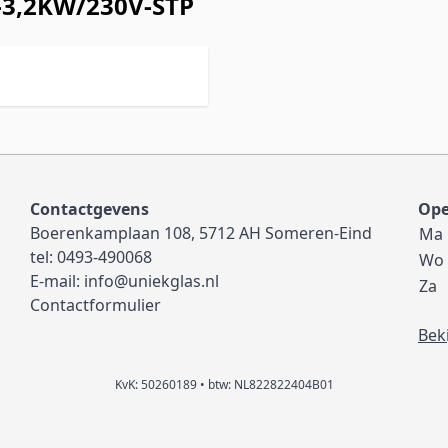
-3,2KW/230V-STP
Contactgevens
Ope
Boerenkamplaan 108, 5712 AH Someren-Eind
Ma
tel:
0493-490068
Wo
E-mail:
info@uniekglas.nl
Za
Contactformulier
Bek
KvK: 50260189 • btw: NL822822404B01