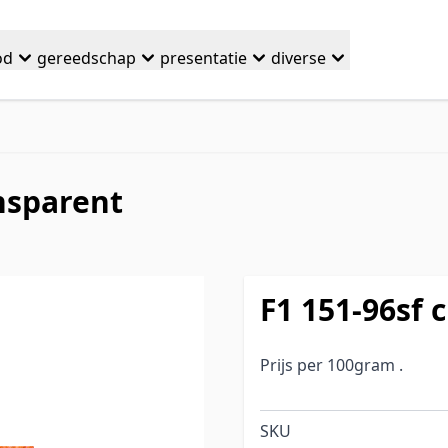
od
gereedschap
presentatie
diverse
ansparent
F1 151-96sf 
Prijs per 100gram .
SKU