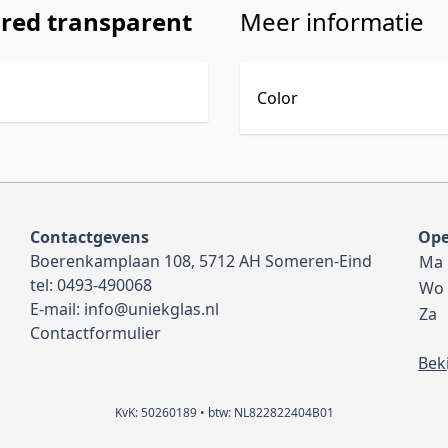
 red transparent
Meer informatie
Color
Contactgevens
Ope
Boerenkamplaan 108, 5712 AH Someren-Eind
Ma
tel:
0493-490068
Wo
E-mail:
info@uniekglas.nl
Za
Contactformulier
Bek
KvK: 50260189 • btw: NL822822404B01