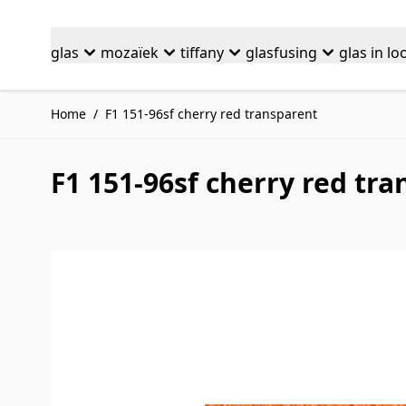
Ga naar de inhoud
glas
mozaïek
tiffany
glasfusing
glas in lo
Home
/
F1 151-96sf cherry red transparent
F1 151-96sf cherry red tr
Druk om carrousel over te slaan