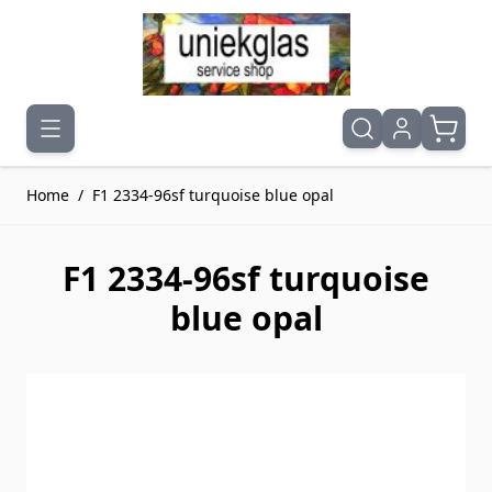
Ga naar de inhoud
Home
/
F1 2334-96sf turquoise blue opal
F1 2334-96sf turquoise
blue opal
Druk om carrousel over te slaan