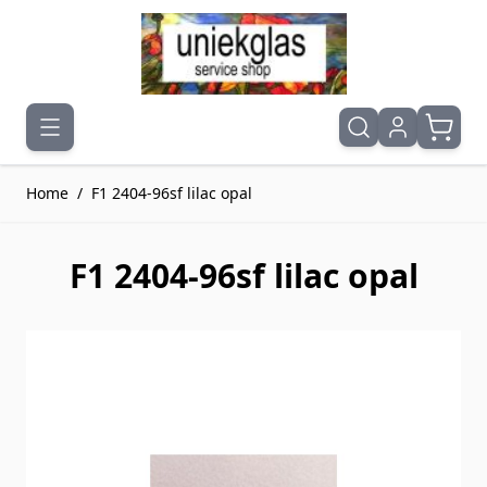
Ga naar de inhoud
Home
/
F1 2404-96sf lilac opal
F1 2404-96sf lilac opal
Druk om carrousel over te slaan