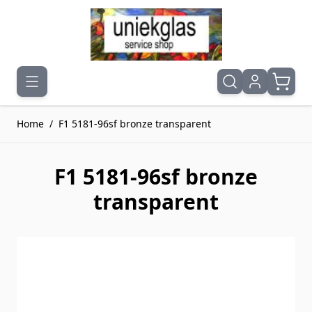
Ga naar de inhoud
Home
/
F1 5181-96sf bronze transparent
F1 5181-96sf bronze
transparent
Druk om carrousel over te slaan