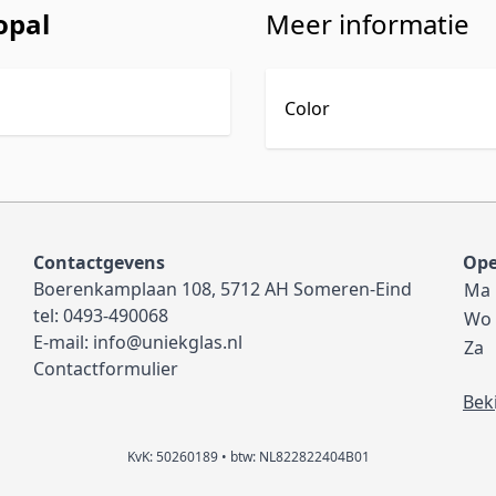
opal
Meer informatie
Color
Contactgevens
Ope
Boerenkamplaan 108, 5712 AH Someren-Eind
Ma
tel:
0493-490068
Wo
E-mail:
info@uniekglas.nl
Za
Contactformulier
Bek
KvK: 50260189 • btw: NL822822404B01