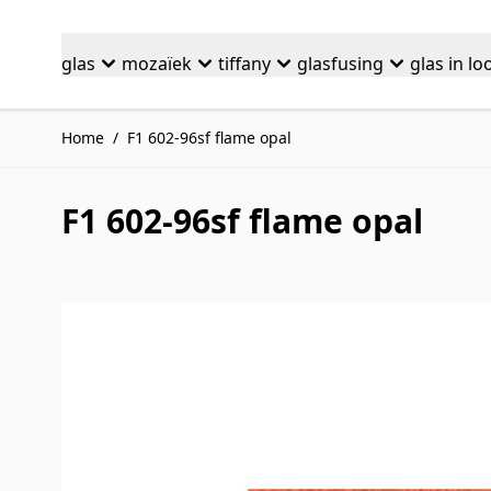
Ga naar de inhoud
glas
mozaïek
tiffany
glasfusing
glas in lo
Home
/
F1 602-96sf flame opal
F1 602-96sf flame opal
Druk om carrousel over te slaan