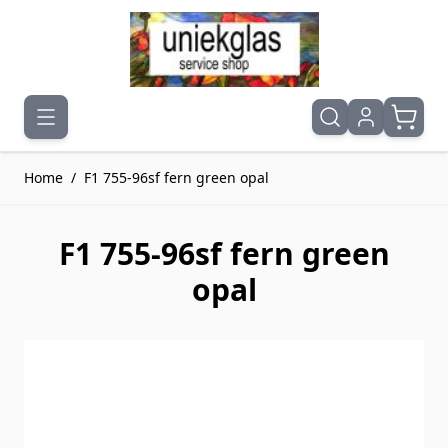
Ga naar de inhoud
Home
/
F1 755-96sf fern green opal
F1 755-96sf fern green
opal
Druk om carrousel over te slaan