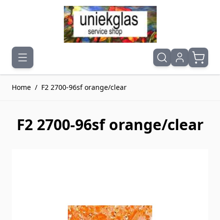
Ga naar de inhoud
Home
/
F2 2700-96sf orange/clear
F2 2700-96sf orange/clear
Druk om carrousel over te slaan