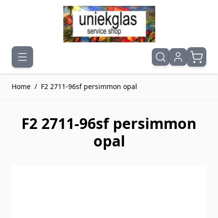
Ga naar de inhoud
Home
/
F2 2711-96sf persimmon opal
F2 2711-96sf persimmon
opal
Druk om carrousel over te slaan