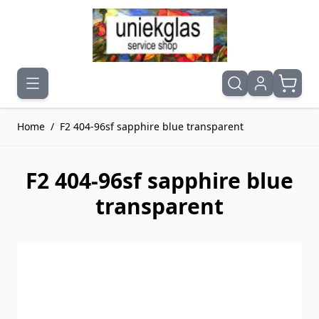
Ga naar de inhoud
Home
/
F2 404-96sf sapphire blue transparent
F2 404-96sf sapphire blue
transparent
Druk om carrousel over te slaan