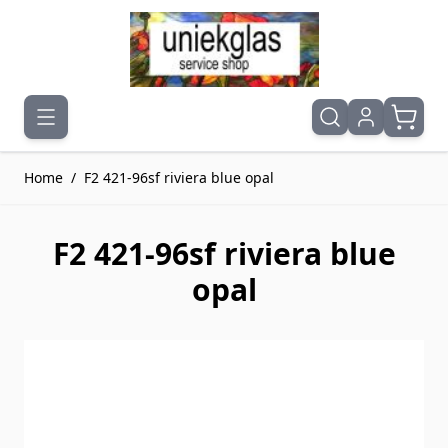
Ga naar de inhoud
Home
/
F2 421-96sf riviera blue opal
F2 421-96sf riviera blue
opal
Druk om carrousel over te slaan