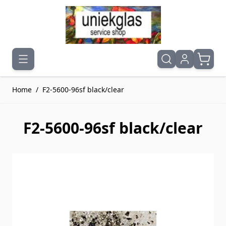
Ga naar de inhoud
Home
/
F2-5600-96sf black/clear
F2-5600-96sf black/clear
Druk om carrousel over te slaan