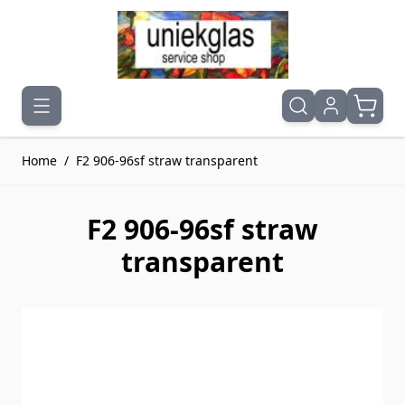
Ga naar de inhoud
Home
/
F2 906-96sf straw transparent
F2 906-96sf straw
transparent
Druk om carrousel over te slaan