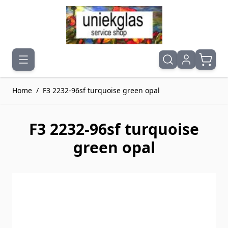
Ga naar de inhoud
Home
/
F3 2232-96sf turquoise green opal
F3 2232-96sf turquoise
green opal
Druk om carrousel over te slaan