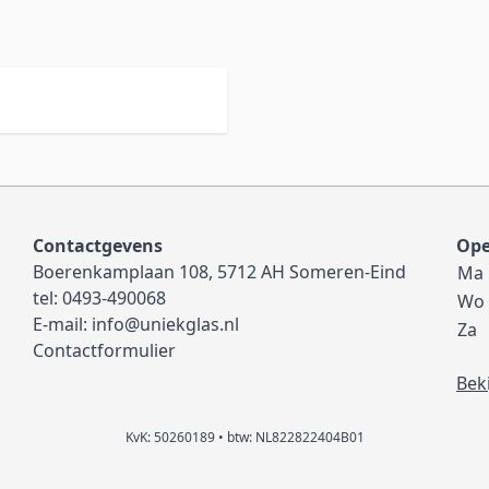
Contactgevens
Ope
Boerenkamplaan 108, 5712 AH Someren-Eind
Ma
tel:
0493-490068
Wo
E-mail:
info@uniekglas.nl
Za
Contactformulier
Bek
KvK: 50260189 • btw: NL822822404B01