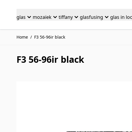
Ga naar de inhoud
glas
mozaïek
tiffany
glasfusing
glas in lo
Home
/
F3 56-96ir black
F3 56-96ir black
Druk om carrousel over te slaan