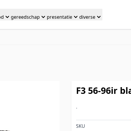
od
gereedschap
presentatie
diverse
F3 56-96ir bl
.
SKU