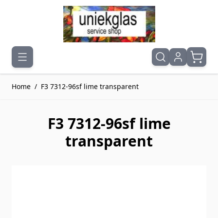
Ga naar de inhoud
Home
/
F3 7312-96sf lime transparent
F3 7312-96sf lime
transparent
Druk om carrousel over te slaan