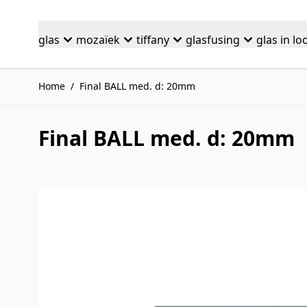
Ga naar de inhoud
glas
mozaïek
tiffany
glasfusing
glas in lo
Home
/
Final BALL med. d: 20mm
Final BALL med. d: 20mm
Druk om carrousel over te slaan