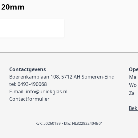
d: 20mm
Contactgevens
Ope
Boerenkamplaan 108, 5712 AH Someren-Eind
Ma
tel:
0493-490068
Wo
E-mail:
info@uniekglas.nl
Za
Contactformulier
Bek
KvK: 50260189 • btw: NL822822404B01