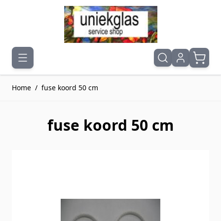
Ga naar de inhoud
Home
/
fuse koord 50 cm
fuse koord 50 cm
Druk om carrousel over te slaan