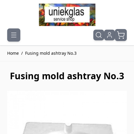
Ga naar de inhoud
Home
/
Fusing mold ashtray No.3
Fusing mold ashtray No.3
Druk om carrousel over te slaan