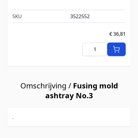
SKU
3522552
€ 36,81
Aantal
Omschrijving /
Fusing mold
ashtray No.3
.