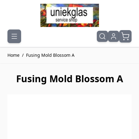
Ga naar de inhoud
Home
/
Fusing Mold Blossom A
Fusing Mold Blossom A
Druk om carrousel over te slaan