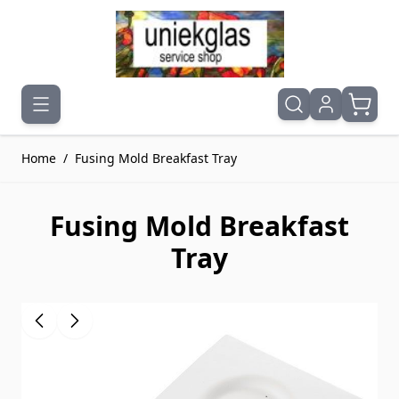
Ga naar de inhoud
Home
/
Fusing Mold Breakfast Tray
Fusing Mold Breakfast
Tray
Druk om carrousel over te slaan