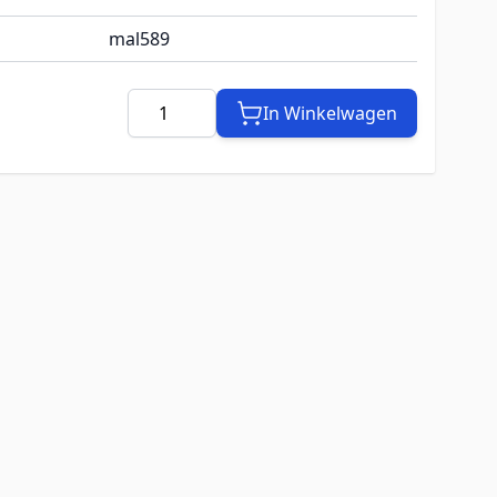
mal589
Aantal
In Winkelwagen