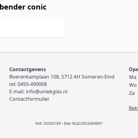
bender conic
Contactgevens
Ope
Boerenkamplaan 108, 5712 AH Someren-Eind
Ma
tel:
0493-490068
Wo
E-mail:
info@uniekglas.nl
Za
Contactformulier
Bek
KvK: 50260189 • btw: NL822822404B01