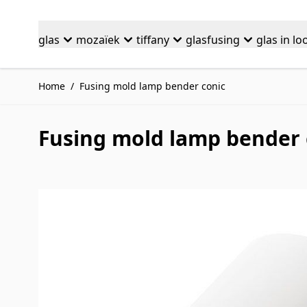
Ga naar de inhoud
glas
mozaïek
tiffany
glasfusing
glas in lo
Home
/
Fusing mold lamp bender conic
Fusing mold lamp bender 
Druk om carrousel over te slaan