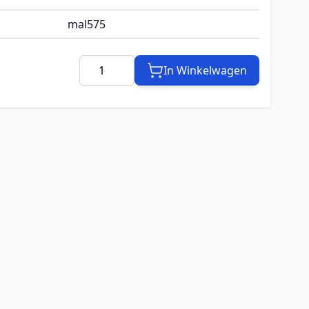
mal575
Aantal
In Winkelwagen