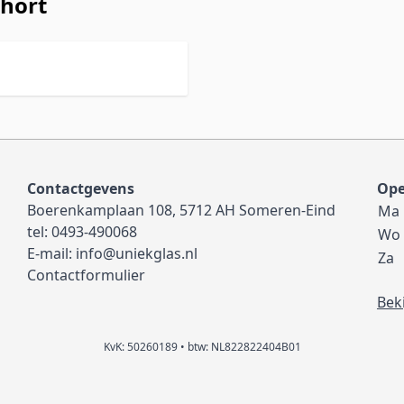
short
Contactgevens
Ope
Boerenkamplaan 108, 5712 AH Someren-Eind
Ma
tel:
0493-490068
Wo
E-mail:
info@uniekglas.nl
Za
Contactformulier
Bek
KvK: 50260189 • btw: NL822822404B01