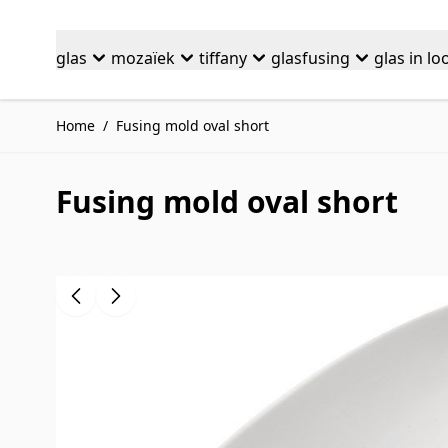
Ga naar de inhoud
glas
mozaïek
tiffany
glasfusing
glas in lo
Home
/
Fusing mold oval short
Fusing mold oval short
Druk om carrousel over te slaan