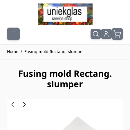
Ga naar de inhoud
Home
/
Fusing mold Rectang. slumper
Fusing mold Rectang.
slumper
Druk om carrousel over te slaan