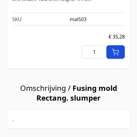
SKU
mal503
€ 35,28
Aantal
Omschrijving /
Fusing mold
Rectang. slumper
.