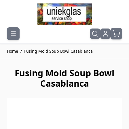
Ga naar de inhoud
Home
/
Fusing Mold Soup Bowl Casablanca
Fusing Mold Soup Bowl
Casablanca
Druk om carrousel over te slaan