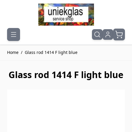
Ga naar de inhoud
Home
/
Glass rod 1414 F light blue
Glass rod 1414 F light blue
Druk om carrousel over te slaan