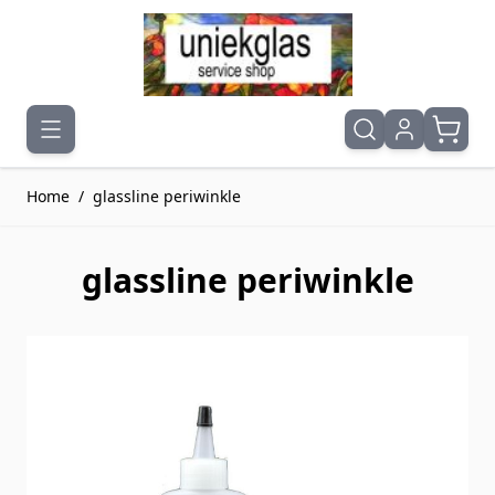
Ga naar de inhoud
Home
/
glassline periwinkle
glassline periwinkle
Druk om carrousel over te slaan