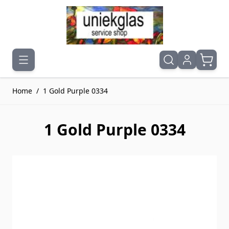
Ga naar de inhoud
Home
/
1 Gold Purple 0334
1 Gold Purple 0334
Druk om carrousel over te slaan