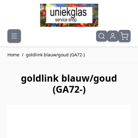
Ga naar de inhoud
Home
/
goldlink blauw/goud (GA72-)
goldlink blauw/goud
(GA72-)
Druk om carrousel over te slaan