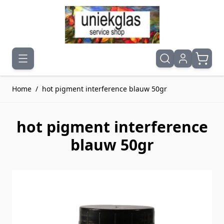
Ga naar de inhoud
Home
/
hot pigment interference blauw 50gr
hot pigment interference
blauw 50gr
Druk om carrousel over te slaan