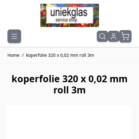
Ga naar de inhoud
Home
/
koperfolie 320 x 0,02 mm roll 3m
koperfolie 320 x 0,02 mm
roll 3m
Druk om carrousel over te slaan