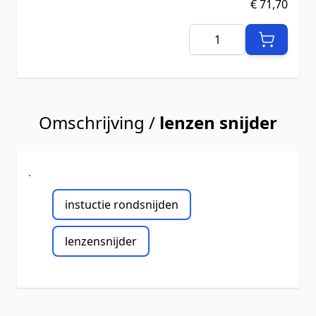
€ 71,70
Aantal
Omschrijving /
lenzen snijder
.
instuctie rondsnijden
lenzensnijder