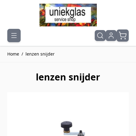
Ga naar de inhoud
Home
/
lenzen snijder
lenzen snijder
Druk om carrousel over te slaan