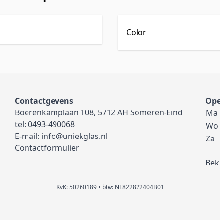
Color
Contactgevens
Ope
Boerenkamplaan 108, 5712 AH Someren-Eind
Ma
tel:
0493-490068
Wo
E-mail:
info@uniekglas.nl
Za
Contactformulier
Bek
KvK: 50260189 • btw: NL822822404B01