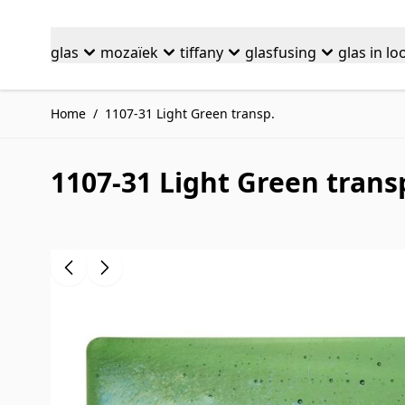
Ga naar de inhoud
glas
mozaïek
tiffany
glasfusing
glas in lo
Home
/
1107-31 Light Green transp.
1107-31 Light Green trans
Druk om carrousel over te slaan