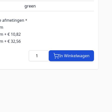
green
e afmetingen
*
cm
cm
+
€ 10,82
cm
+
€ 32,56
Aantal
In Winkelwagen